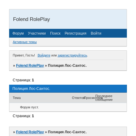
Folend RolePlay
Форум
Участники
Поиск
Регистрация
Войти
Активные темы
Привет, Гость!
Войдите
или
зарегистрируйтесь
.
»
Folend RolePlay
»
Полиция Лос-Сантос.
Страница:
1
Полиция Лос-Сантос.
Последнее
Тема
Ответов
Просмотров
сообщение
Форум пуст.
Страница:
1
»
Folend RolePlay
»
Полиция Лос-Сантос.