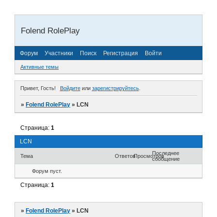
Folend RolePlay
Форум
Участники
Поиск
Регистрация
Войти
Активные темы
Привет, Гость!
Войдите
или
зарегистрируйтесь
.
»
Folend RolePlay
»
LCN
Страница:
1
LCN
Последнее
Тема
Ответов
Просмотров
сообщение
Форум пуст.
Страница:
1
»
Folend RolePlay
»
LCN