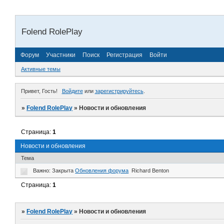
Folend RolePlay
Форум
Участники
Поиск
Регистрация
Войти
Активные темы
Привет, Гость!
Войдите
или
зарегистрируйтесь
.
»
Folend RolePlay
»
Новости и обновления
Страница:
1
Новости и обновления
Тема
Важно:
Закрыта
Обновления форума
Richard Benton
Страница:
1
»
Folend RolePlay
»
Новости и обновления