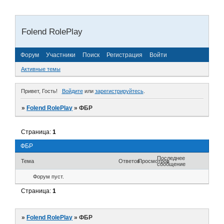
Folend RolePlay
Форум
Участники
Поиск
Регистрация
Войти
Активные темы
Привет, Гость!
Войдите
или
зарегистрируйтесь
.
»
Folend RolePlay
»
ФБР
Страница:
1
ФБР
Последнее
Тема
Ответов
Просмотров
сообщение
Форум пуст.
Страница:
1
»
Folend RolePlay
»
ФБР