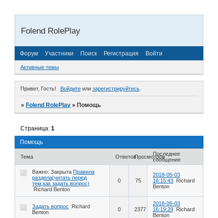
Folend RolePlay
Форум
Участники
Поиск
Регистрация
Войти
Активные темы
Привет, Гость!
Войдите
или
зарегистрируйтесь
.
»
Folend RolePlay
»
Помощь
Страница:
1
Помощь
Последнее
Тема
Ответов
Просмотров
сообщение
Важно:
Закрыта
Правила
2018-05-03
раздела(читать перед
0
75
16:15:43
Richard
тем,как задать вопрос)
Benton
Richard Benton
2018-05-03
Задать вопрос
Richard
0
2377
16:19:29
Richard
Benton
Benton