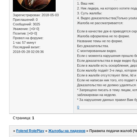
1. Ваш ник:
2. Ник лидера, на которого хотите под
3. Суть жалобы:
Зарегистрирован
: 2018-05-03
4. Видео доказательства(Только youtu
Приглашений:
0
Жалоба не рассматривается:
Сообщений:
3025
Уважение:
[+0/-0]
Если в качестве док-в приводятся ск
Позитив:
[+0/-0]
Жалоба оформлена не по форме.
Провел на форуме:
Название темы не по форме.
1 час 57 минут
Без доказательства.
Последний визит:
С монтированным видео.
2018-05-28 02:09:36
Если с момента нарушения прошло бо
Если доказательства в виде видео буд
Если в жалобе есть оскорбления, дерз
Если жалобу подаёт 3-е лицо, которое
Если в жалобе отсутствуют /time, /id
Если не написан ник того, кто подае
Доказательство не должно удаляться 
* Запрещено писать в тему лицам, ко
заблокирован на неделю.
* За нарушение данных правил Вам б
0
Страница:
1
»
Folend RolePlay
»
Жалобы на лидеров
»
Правила подачи жалоб (Ч