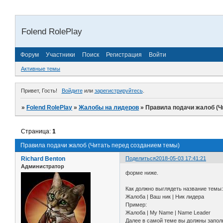
Folend RolePlay
Форум
Участники
Поиск
Регистрация
Войти
Активные темы
Привет, Гость!
Войдите
или
зарегистрируйтесь
.
»
Folend RolePlay
»
Жалобы на лидеров
»
Правила подачи жалоб (Ч
Страница:
1
Правила подачи жалоб (Читать перед созданием темы)
Richard Benton
Поделиться
2018-05-03 17:41:21
Администратор
форме ниже.
Как должно выглядеть название темы
Жалоба | Ваш ник | Ник лидера
Пример:
Жалоба | My Name | Name Leader
Далее в самой теме вы должны запол