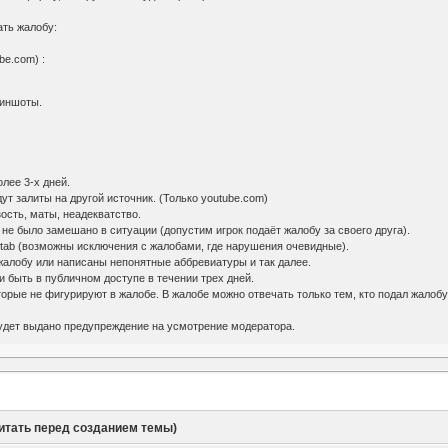
ать жалобу:
be.com) :
риншоты.
лее 3-х дней.
ут залиты на другой источник. (Только youtube.com)
ость, маты, неадекватство.
 не было замешано в ситуации (допустим игрок подаёт жалобу за своего друга).
 и tab (возможны исключения с жалобами, где нарушения очевидные).
т жалобу или написаны непонятные аббревиатуры и так далее.
и быть в публичном доступе в течении трех дней.
торые не фигурируют в жалобе. В жалобе можно отвечать только тем, кто подал жалобу
удет выдано предупреждение на усмотрение модератора.
итать перед созданием темы)